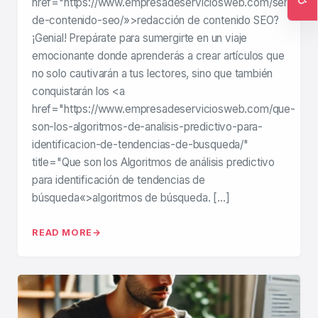
href="https://www.empresadeserviciosweb.com/servicios
Ac
de-contenido-seo/»>redacción de contenido SEO?
¡Genial! Prepárate para sumergirte en un viaje
emocionante donde aprenderás a crear artículos que
no solo cautivarán a tus lectores, sino que también
conquistarán los <a
href="https://www.empresadeserviciosweb.com/que-
son-los-algoritmos-de-analisis-predictivo-para-
identificacion-de-tendencias-de-busqueda/"
title="Que son los Algoritmos de análisis predictivo
para identificación de tendencias de
búsqueda«>algoritmos de búsqueda. […]
READ MORE