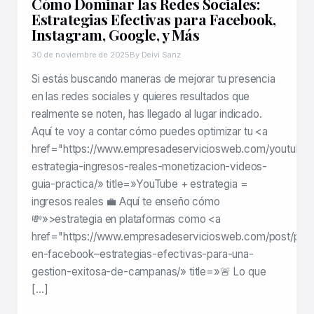
Cómo Dominar las Redes Sociales:
Estrategias Efectivas para Facebook,
Instagram, Google, y Más
30 de noviembre de 2025
By Deivi Sanz
Si estás buscando maneras de mejorar tu presencia
en las redes sociales y quieres resultados que
realmente se noten, has llegado al lugar indicado.
Aquí te voy a contar cómo puedes optimizar tu <a
href="https://www.empresadeserviciosweb.com/youtube-
estrategia-ingresos-reales-monetizacion-videos-
guia-practica/» title=»YouTube + estrategia =
ingresos reales 💼 Aquí te enseño cómo
💸»>estrategia en plataformas como <a
href="https://www.empresadeserviciosweb.com/post/publ
en-facebook–estrategias-efectivas-para-una-
gestion-exitosa-de-campanas/» title=»🚨 Lo que
[…]