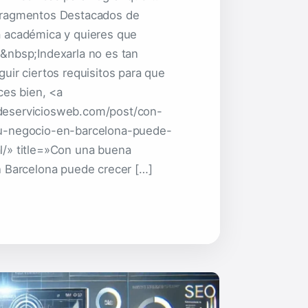
Fragmentos Destacados de
 académica y quieres que
&nbsp;Indexarla no es tan
uir ciertos requisitos para que
ces bien, <a
deserviciosweb.com/post/con-
u-negocio-en-barcelona-puede-
/» title=»Con una buena
n Barcelona puede crecer […]