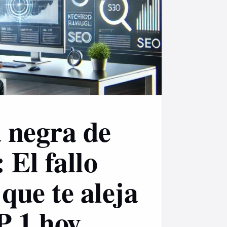
a negra de
 El fallo
 que te aleja
P 1 hoy