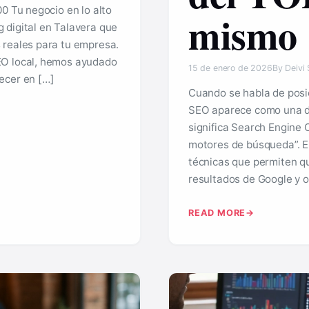
0 Tu negocio en lo alto
mismo
 digital en Talavera que
 reales para tu empresa.
EO local, hemos ayudado
15 de enero de 2026
By Deivi
ecer en […]
Cuando se habla de posic
SEO aparece como una de
significa Search Engine 
motores de búsqueda”. En
técnicas que permiten qu
resultados de Google y o
READ MORE