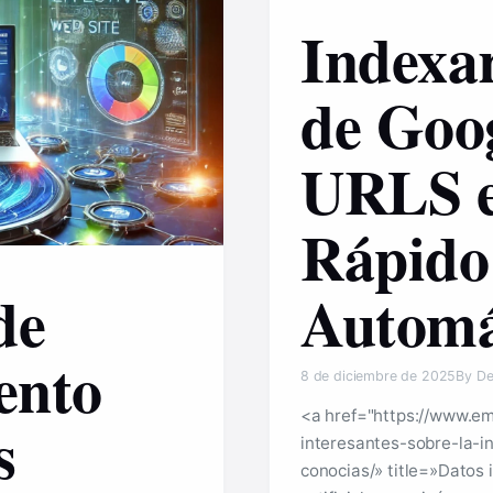
Indexar
de Goog
URLS 
Rápido
de
Automá
ento
8 de diciembre de 2025
By De
<a href="https://www.e
s
interesantes-sobre-la-in
conocias/» title=»Datos 