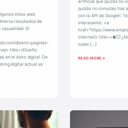
artificial que quizás no
quizás no conocías has a
lgunos sitios web
con la API de Google!. T
imeros resultados de
interesante: <a
 casualidad. El
href="https://www.empr
internet/» title=»🧠💥 ¿
eb.com/diseno-paginas-
lunes […]
e/» title=»Diseño
 en el éxito digital. De
READ MORE
ting digital actual es