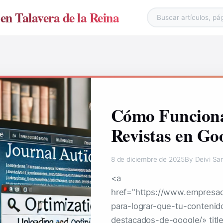
en Talavera de la Reina
Cómo Funciona
Revistas en Go
8 de diciembre de 2025
By Deivi Sa
<a
href="https://www.empresad
para-lograr-que-tu-conteni
destacados-de-google/» titl