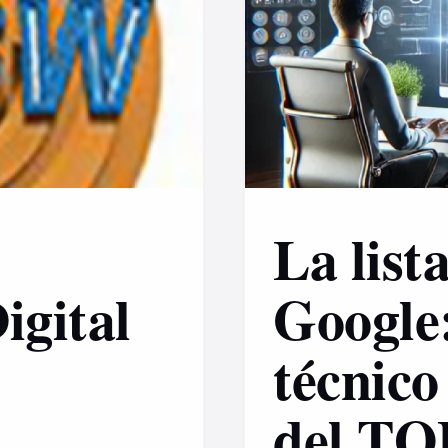
La list
igital
Google:
técnico
del TO