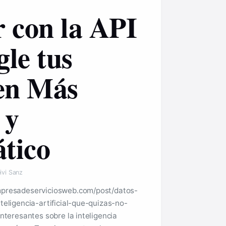
 con la API
le tus
en Más
 y
tico
ivi Sanz
mpresadeserviciosweb.com/post/datos-
teligencia-artificial-que-quizas-no-
interesantes sobre la inteligencia