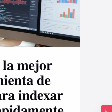
 la mejor
ienta de
ra indexar
pidamente
♿