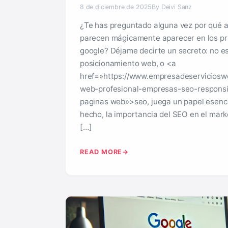
8 de diciembre de 2025
By Deivi Sanz
¿Te has preguntado alguna vez por qué a
parecen mágicamente aparecer en los pr
google? Déjame decirte un secreto: no es
posicionamiento web, o <a
href=»https://www.empresadeserviciosw
web-profesional-empresas-seo-responsiv
paginas web»>seo, juega un papel esencial
hecho, la importancia del SEO en el marke
[…]
READ MORE