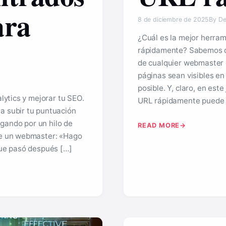
ara
8 de diciembre de 2025
By De
¿Cuál es la mejor herra
rápidamente? Sabemos q
de cualquier webmaster 
páginas sean visibles en
posible. Y, claro, en este
alytics y mejorar tu SEO.
URL rápidamente puede 
a subir tu puntuación
gando por un hilo de
READ MORE
 de un webmaster: «Hago
 que pasó después […]