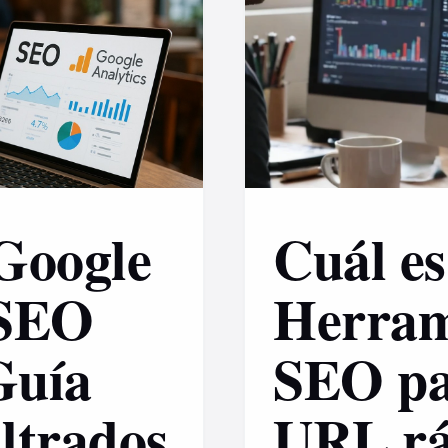
 Google
Cuál es
 SEO
Herram
Guía
SEO pa
ltrados
URL rá