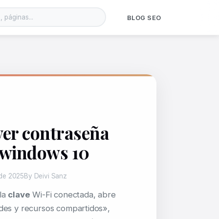
BLOG SEO
er contraseña
n windows 10
de 2025
By Deivi Sanz
la
clave
Wi-Fi conectada, abre
des y recursos compartidos»,