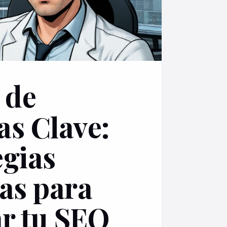
 de
as Clave:
egias
vas para
r tu SEO