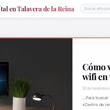
al en Talavera de la Reina
Cómo v
wifi e
30 de noviembre 
…Para buscar 
«Centro de re