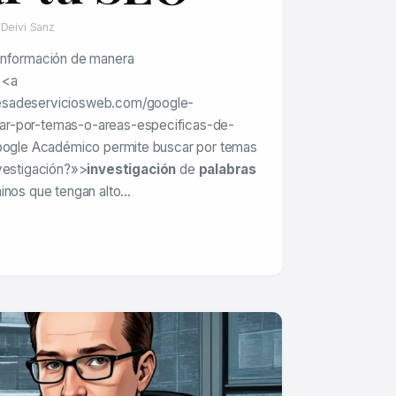
 Deivi Sanz
información de manera
 <a
esadeserviciosweb.com/google-
r-por-temas-o-areas-especificas-de-
Google Académico permite buscar por temas
nvestigación?»>
investigación
de
palabras
inos que tengan alto…