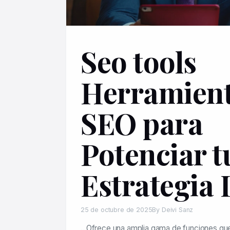
Seo tools
Herramien
SEO para
Potenciar t
Estrategia 
25 de octubre de 2025
By Deivi Sanz
…Ofrece una amplia gama de funciones qu