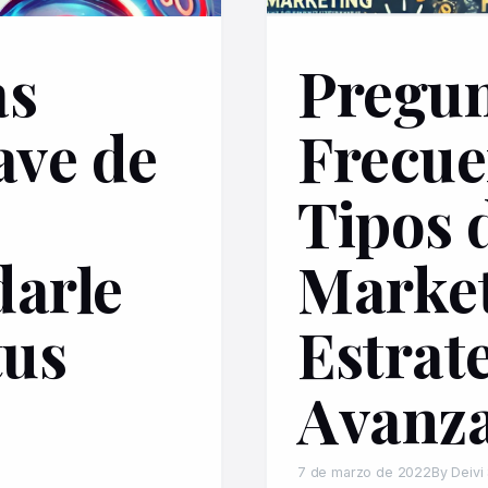
as
Pregun
ave de
Frecue
Tipos 
darle
Market
tus
Estrat
Avanz
7 de marzo de 2022
By Deivi