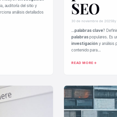
SEO
, auditoría del sitio y
ciona análisis detallados
30 de noviembre de 2025
By
…
palabras clave
? Defini
palabras
populares. Es u
investigación
y análisis 
contenido para…
READ MORE