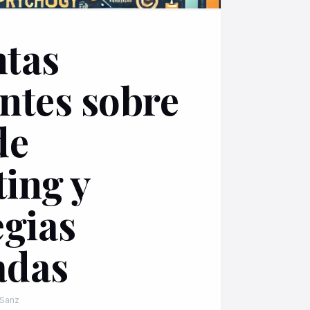
tas
ntes sobre
de
ing y
egias
adas
 Sanz