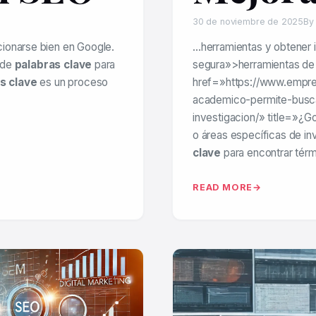
30 de noviembre de 2025
By
ionarse bien en Google.
…herramientas y obtener 
de
palabras clave
para
segura»>herramientas de
s clave
es un proceso
href=»https://www.empr
academico-permite-busca
investigacion/» title=»¿
o áreas específicas de i
clave
para encontrar térm
READ MORE