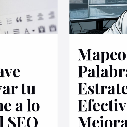
Mapeo
ave
Palabr
ar tu
Estrat
e a lo
Efecti
el SEO
Mejora