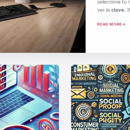
selecciona tu 
ver la
clave
. 
READ MORE