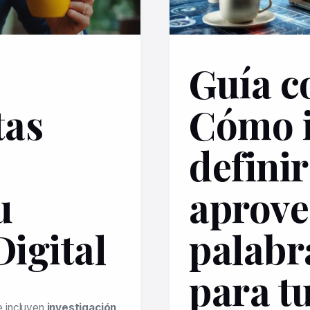
Guía c
tas
Cómo i
definir
u
aprove
Digital
palabr
para tu
e incluyen
investigación