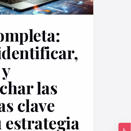
ompleta:
dentificar,
 y
char las
as clave
 estrategia
♿