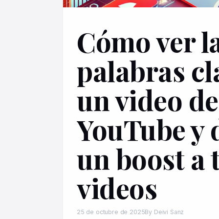
Cómo ver l
palabras cl
un video de
YouTube y 
un boost a 
videos
25 de octubre de 2025
By Deivi Sanz