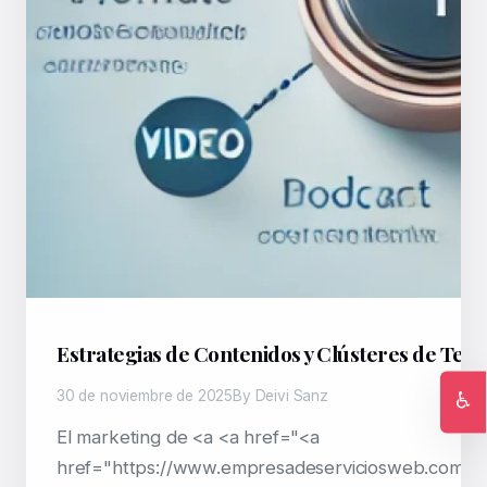
Estrategias de Contenidos y Clústeres de Tem
♿
30 de noviembre de 2025
By Deivi Sanz
Ac
El marketing de <a <a href="<a
href="https://www.empresadeserviciosweb.com/se