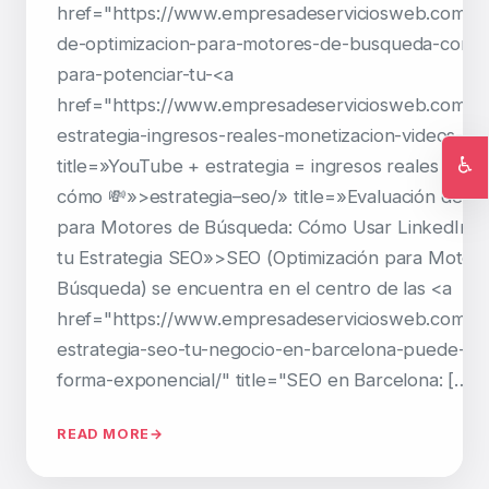
href="https://www.empresadeserviciosweb.com/po
de-optimizacion-para-motores-de-busqueda-como-u
para-potenciar-tu-<a
href="https://www.empresadeserviciosweb.com/y
estrategia-ingresos-reales-monetizacion-videos-gui
♿
title=»YouTube + estrategia = ingresos reales 💼 A
Ac
cómo 💸»>estrategia–seo/» title=»Evaluación de Op
para Motores de Búsqueda: Cómo Usar LinkedIn pa
tu Estrategia SEO»>SEO (Optimización para Motor
Búsqueda) se encuentra en el centro de las <a
href="https://www.empresadeserviciosweb.com/c
estrategia-seo-tu-negocio-en-barcelona-puede-cr
forma-exponencial/" title="SEO en Barcelona: […]
READ MORE