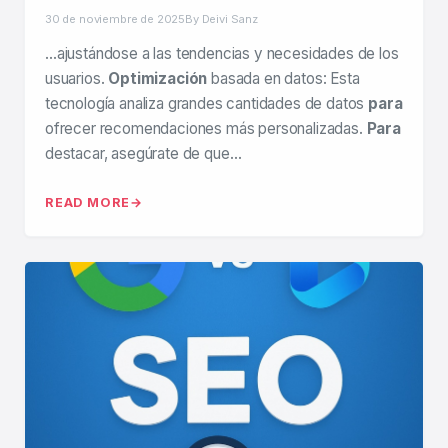
30 de noviembre de 2025
By Deivi Sanz
…ajustándose a las tendencias y necesidades de los
usuarios.
Optimización
basada en datos: Esta
tecnología analiza grandes cantidades de datos
para
ofrecer recomendaciones más personalizadas.
Para
destacar, asegúrate de que…
READ MORE