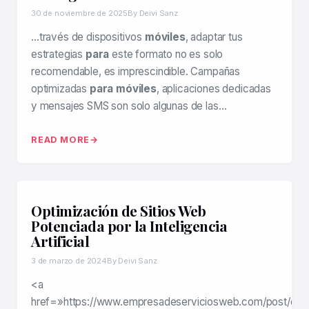
30 de noviembre de 2025
By Deivi Sanz
…través de dispositivos
móviles
, adaptar tus
estrategias
para
este formato no es solo
recomendable, es imprescindible. Campañas
optimizadas
para móviles
, aplicaciones dedicadas
y mensajes SMS son solo algunas de las…
READ MORE
Optimización de Sitios Web
Potenciada por la Inteligencia
Artificial
3 de marzo de 2024
By Deivi Sanz
<a
href=»https://www.empresadeserviciosweb.com/post/dat