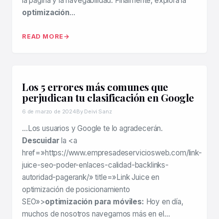
la página y la navegabilidad. Finalmente, explora la
optimización
…
READ MORE
Los 5 errores más comunes que
perjudican tu clasificación en Google
6 de marzo de 2024
By Deivi Sanz
…Los usuarios y Google te lo agradecerán.
Descuidar
la <a
href=»https://www.empresadeserviciosweb.com/link-
juice-seo-poder-enlaces-calidad-backlinks-
autoridad-pagerank/» title=»Link Juice en
optimización de posicionamiento
SEO»>
optimización para móviles:
Hoy en día,
muchos de nosotros navegamos más en el…