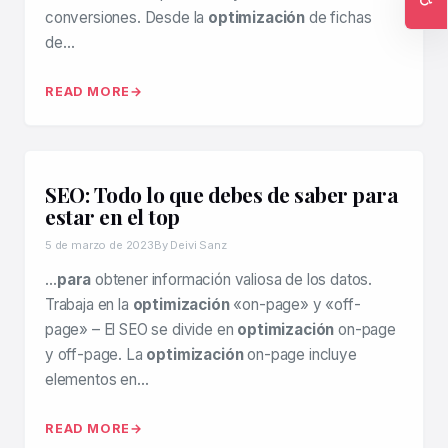
conversiones. Desde la
optimización
de fichas
Ac
de…
READ MORE
SEO: Todo lo que debes de saber para
estar en el top
5 de marzo de 2023
By Deivi Sanz
…
para
obtener información valiosa de los datos.
Trabaja en la
optimización
«on-page» y «off-
page» – El SEO se divide en
optimización
on-page
y off-page. La
optimización
on-page incluye
elementos en…
READ MORE