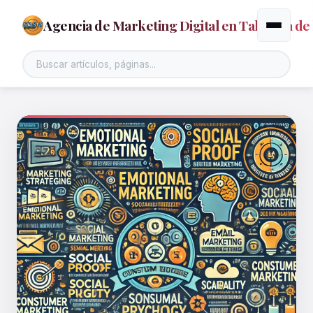
Agencia de Marketing Digital en Talavera de 
Alternar