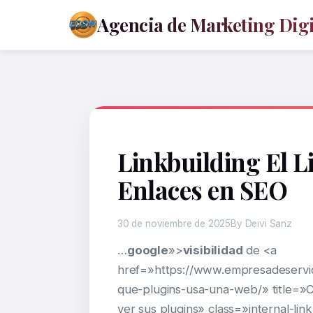
Agencia de Marketing Digit
Linkbuilding El Li
Enlaces en SEO
30 de noviembre de 2025
By Deivi Sanz
…
google
»>
visibilidad
de <a
href=»https://www.empresadeservi
que-plugins-usa-una-web/» title=»C
ver sus plugins» class=»internal-lin