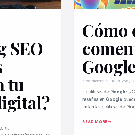
Cómo e
ng SEO
coment
s
Googl
a tu
7 de diciembre de 2025
By D
…políticas de
Google.
¿C
igital?
reseñas en
Google
puede
violan las políticas de
Goo
READ MORE
o. <a