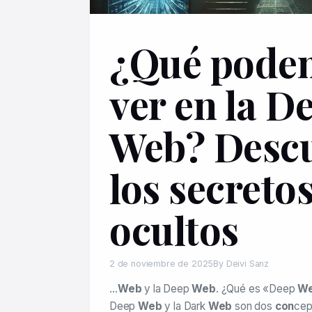
¿Qué pode
ver en la D
Web? Desc
los secreto
ocultos
2 de noviembre de 2025
By Deivi Sanz
…
Web
y la Deep
Web
. ¿Qué es «Deep
W
Deep
Web
y la Dark
Web
son dos
con
cep