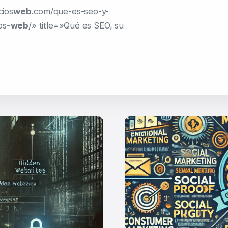
cios
web.
com/que-es-seo-y-
os
-web
/» title=»Qué es SEO, su