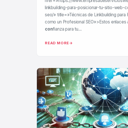
href=»https://www.empresadeservicioswe
linkbuilding-para-posicionar-tu-sitio-web-
seo/» title=»Técnicas de Linkbuilding para 
como un Profesional SEO»>Estos enlaces
con
fianza para tu…
READ MORE