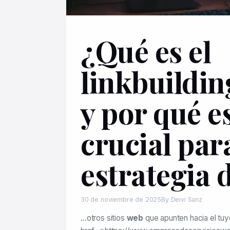
¿Qué es el
linkbuildi
y por qué e
crucial par
estrategia d
30 de noviembre de 2025
By Deivi Sanz
…otros sitios
web
que apunten hacia el tuy