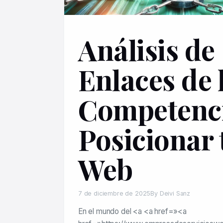
Análisis de
Enlaces de 
Competenci
Posicionar 
Web
7 de diciembre de 2025
By Deivi Sanz
En el mundo del <a <a href=»<a