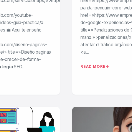
b.com/servicios/https/»>https://www.empresadeservicios
href=»https://www.empr
web.
c
panda-penguin-core-web-
eb.com/youtube-
href=»https://www.empre
ideos-guia-practica/»
de-google-experiencias-
les 💼 Aquí te enseño
title=»Penalizaciones de 
mano.»>penalizaciones/
b.com/diseno-paginas-
afectar el tráfico orgánico
/» title=»Diseño paginas
<a…
e-crecer-de-forma-
ategia
SEO…
READ MORE