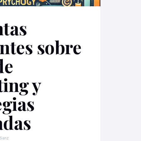
tas
ntes sobre
de
ing y
egias
adas
 Sanz