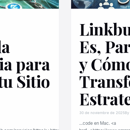
Linkbu
la
Es, Pa
a para
y Cóm
tu Sitio
Transf
Estrate
30 de noviembre de 2025
By
…code en Mac. <a