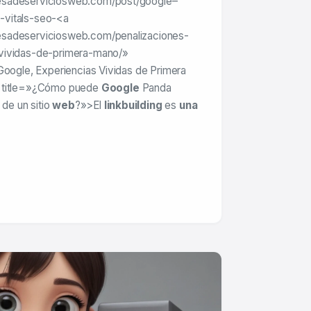
esadeserviciosweb.com/post/google–
om/servicios/href/»>href=»https://www.empresadeservicios
web
vitals-seo-<a
sadeserviciosweb.com/penalizaciones-
vividas-de-primera-mano/»
Google, Experiencias Vividas de Primera
» title=»¿Cómo puede
Google
Panda
 de un sitio
web
?»>El
linkbuilding
es
una