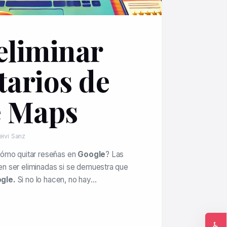
liminar
arios de
e Maps
eivi Sanz
ómo quitar reseñas en
Google
? Las
n ser eliminadas si se demuestra que
gle.
Si no lo hacen, no hay…
♿