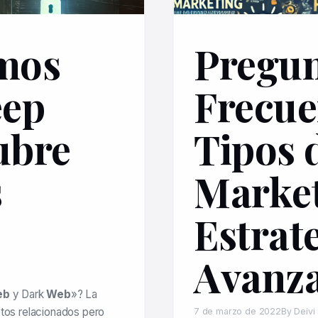
mos
Pregun
eep
Frecue
ubre
Tipos 
s
Market
Estrat
Avanz
eb
y Dark
Web
»? La
tos relacionados pero
7 de marzo de 2022
By Deivi