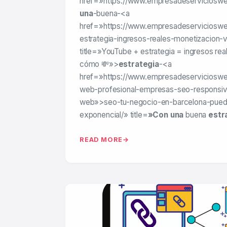
href=»https://www.empresadeservicioswe
una
-buena-<a
href=»https://www.empresadeserviciosw
estrategia-ingresos-reales-monetizacion-v
title=»YouTube + estrategia = ingresos rea
cómo 💸»>
estrategia
-<a
href=»https://www.empresadeservicioswe
web-profesional-empresas-seo-responsive
web»>seo-tu-negocio-en-barcelona-pued
exponencial/» title=
»Con una
buena
estr
READ MORE