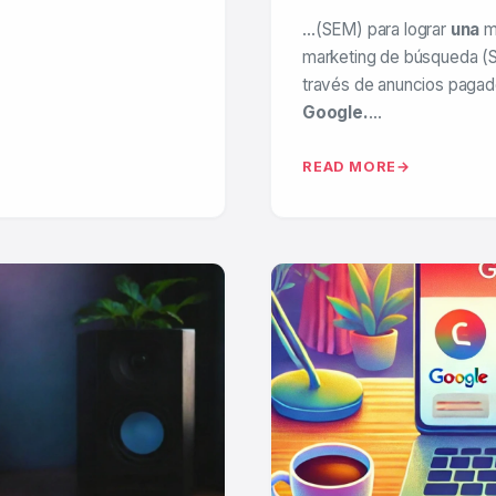
…(SEM) para lograr
una
m
marketing de búsqueda (S
través de anuncios paga
Google.
…
READ MORE