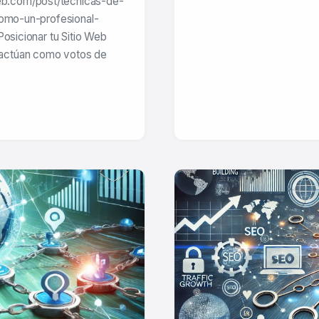
b.com/post/tecnicas-de-
como-un-profesional-
Posicionar tu Sitio Web
 actúan como votos de