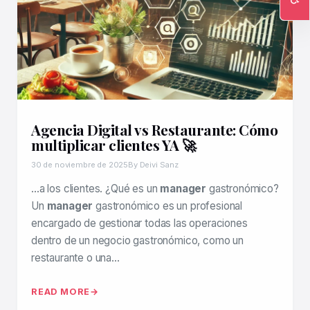
Ac
Agencia Digital vs Restaurante: Cómo
multiplicar clientes YA 🚀
30 de noviembre de 2025
By Deivi Sanz
…a los clientes. ¿Qué es un
manager
gastronómico?
Un
manager
gastronómico es un profesional
encargado de gestionar todas las operaciones
dentro de un negocio gastronómico, como un
restaurante o una…
READ MORE