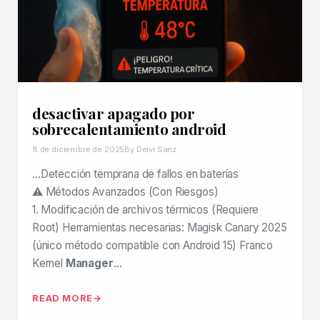
desactivar apagado por
sobrecalentamiento android
8 de diciembre de 2025
By Deivi Sanz
…Detección temprana de fallos en baterías
⚠️ Métodos Avanzados (Con Riesgos)
1. Modificación de archivos térmicos (Requiere
Root) Herramientas necesarias: Magisk Canary 2025
(único método compatible con Android 15) Franco
Kernel
Manager
…
READ MORE