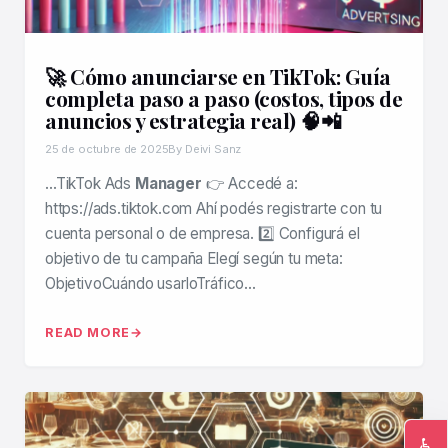
🚀 Cómo anunciarse en TikTok: Guía
completa paso a paso (costos, tipos de
anuncios y estrategia real) 🧠📲
25 de octubre de 2025
By Deivi Sanz
…TikTok Ads
Manager
👉 Accedé a:
https://ads.tiktok.com Ahí podés registrarte con tu
cuenta personal o de empresa. 2️⃣ Configurá el
objetivo de tu campaña Elegí según tu meta:
ObjetivoCuándo usarloTráfico…
READ MORE
♿