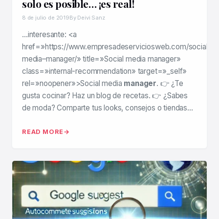
solo es posible… ¡es real!
8 de julio de 2019
By Deivi Sanz
…interesante: <a
href=»https://www.empresadeserviciosweb.com/social–
media–manager/» title=»Social media manager»
class=»internal-recommendation» target=»_self»
rel=»noopener»>Social media
manager
. 👉 ¿Te
gusta cocinar? Haz un blog de recetas. 👉 ¿Sabes
de moda? Comparte tus looks, consejos o tiendas…
READ MORE