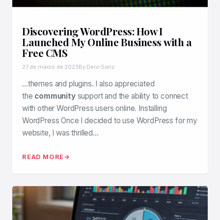
Discovering WordPress: How I
Launched My
Online Business
with a
Free CMS
27 de marzo de 2023
By Deivi Sanz
…themes and plugins. I also appreciated
the
community
support and the ability to connect
with other WordPress users online. Installing
WordPress Once I decided to use WordPress for my
website, I was thrilled…
READ MORE