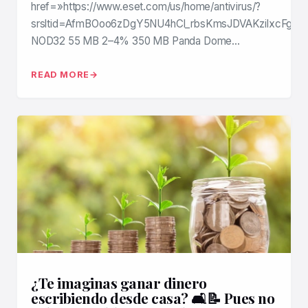
href=»https://www.eset.com/us/home/antivirus/?
srsltid=AfmBOoo6zDgY5NU4hCl_rbsKmsJDVAKzilxcFgI7l
NOD32 55 MB 2–4% 350 MB Panda Dome…
READ MORE
¿Te imaginas ganar dinero
escribiendo desde casa? 🛋️📝 Pues no