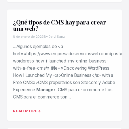
¿Qué tipos de CMS hay para crear
una web?
8 de enero de 2023
By Deivi Sanz
…Algunos ejemplos de <a
href=»https://www.empresadeserviciosweb.com/post/disc
wordpress-how-i-launched-my-online-business-
with-a-free-cms/» title=»Discovering WordPress:
How I Launched My <a>Online Business</a> with a
Free CMS»>CMS propietarios son Sitecore y Adobe
Experience
Manager
. CMS para e-commerce Los
CMS para e-commerce son…
READ MORE