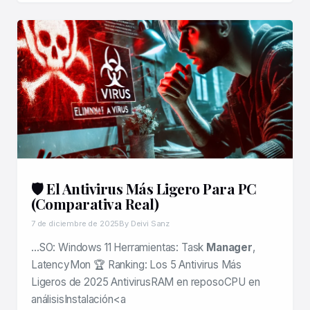
🛡️ El Antivirus Más Ligero Para PC
(Comparativa Real)
7 de diciembre de 2025
By Deivi Sanz
…SO: Windows 11 Herramientas: Task
Manager
,
LatencyMon 🏆 Ranking: Los 5 Antivirus Más
Ligeros de 2025 AntivirusRAM en reposoCPU en
análisisInstalación<a