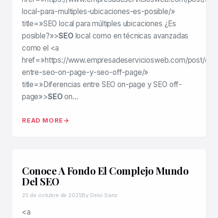
local-para-multiples-ubicaciones-es-posible/»
title=»SEO local para múltiples ubicaciones ¿Es
posible?»>
SEO
local como en técnicas avanzadas
como el <a
href=»https://www.empresadeserviciosweb.com/post/dife
entre-seo-on-page-y-seo-off-page/»
title=»Diferencias entre SEO on-page y SEO off-
page»>
SEO
on…
READ MORE
Conoce A Fondo El Complejo Mundo
Del SEO
25 de octubre de 2025
By Deivi Sanz
<a