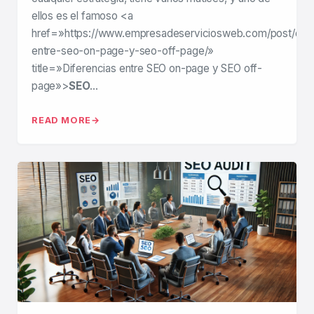
ellos es el famoso <a
href=»https://www.empresadeserviciosweb.com/post/dife
entre-seo-on-page-y-seo-off-page/»
title=»Diferencias entre SEO on-page y SEO off-
page»>
SEO
…
READ MORE