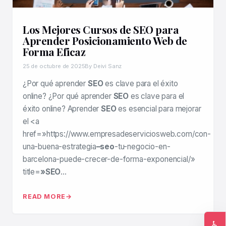
Los Mejores Cursos de SEO para
Aprender Posicionamiento Web de
Forma Eficaz
25 de octubre de 2025
By Deivi Sanz
¿Por qué aprender
SEO
es clave para el éxito
online? ¿Por qué aprender
SEO
es clave para el
éxito online? Aprender
SEO
es esencial para mejorar
el <a
href=»https://www.empresadeserviciosweb.com/con-
una-buena-estrategia
–seo
-tu-negocio-en-
barcelona-puede-crecer-de-forma-exponencial/»
title=
»SEO
…
READ MORE
♿