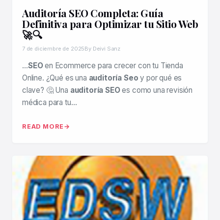
Auditoría SEO Completa: Guía
Definitiva para Optimizar tu Sitio Web
🚀🔍
7 de diciembre de 2025
By Deivi Sanz
…
SEO
en Ecommerce para crecer con tu Tienda
Online. ¿Qué es una
auditoría Seo
y por qué es
clave? 🤔 Una
auditoría SEO
es como una revisión
médica para tu…
READ MORE