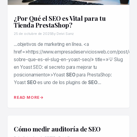
¿Por Qué el SEO es Vital para tu
Tienda PrestaShop?
25 de octubre de 2025
By Deivi Sanz
…objetivos de marketing en línea. <a
href=»https://www.empresadeserviciosweb.com/post/expl
sobre-que-es-el-slug-en-yoast-seo/» title=»💡 Slug
en Yoast SEO: el secreto para mejorar tu
posicionamiento»>Yoast
SEO
para PrestaShop:
Yoast
SEO
es uno de los plugins de
SEO
…
READ MORE
Cómo medir auditoría de SEO