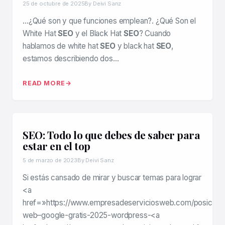
25 de octubre de 2025
By Deivi Sanz
…¿Qué son y que funciones emplean?. ¿Qué Son el
White Hat
SEO
y el Black Hat
SEO
? Cuando
hablamos de white hat
SEO
y black hat
SEO
,
estamos describiendo dos…
READ MORE
SEO: Todo lo que debes de saber para
estar en el top
5 de marzo de 2023
By Deivi Sanz
Si estás cansado de mirar y buscar temas para lograr
<a
href=»https://www.empresadeserviciosweb.com/posiciona
web–google-gratis-2025-wordpress-<a