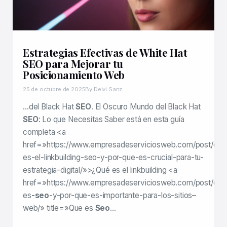
Estrategias Efectivas de White Hat
SEO para Mejorar tu
Posicionamiento Web
25 de octubre de 2025
By Deivi Sanz
…del Black Hat
SEO
. El Oscuro Mundo del Black Hat
SEO
: Lo que Necesitas Saber está en esta guía
completa <a
href=»https://www.empresadeserviciosweb.com/post/que
es-el-linkbuilding-seo-y-por-que-es-crucial-para-tu-
estrategia-digital/»>¿Qué es el linkbuilding <a
href=»https://www.empresadeserviciosweb.com/post/que
es
-seo
-y-por-que-es-importante-para-los-sitios–
web/» title=»Que es
Seo
…