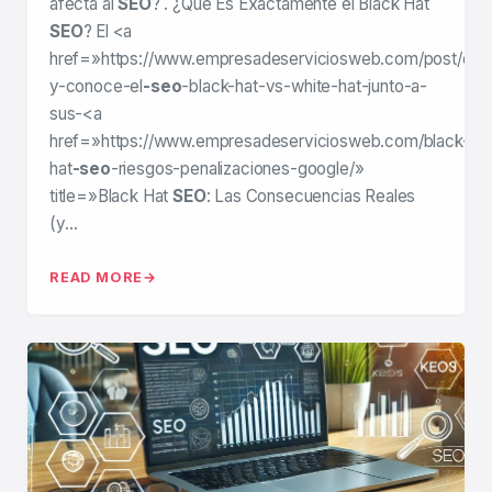
afecta al
SEO
? . ¿Qué Es Exactamente el Black Hat
SEO
? El <a
href=»https://www.empresadeserviciosweb.com/post/entr
y-conoce-el
-seo
-black-hat-vs-white-hat-junto-a-
sus-<a
href=»https://www.empresadeserviciosweb.com/black-
hat
-seo
-riesgos-penalizaciones-google/»
title=»Black Hat
SEO
: Las Consecuencias Reales
(y…
READ MORE