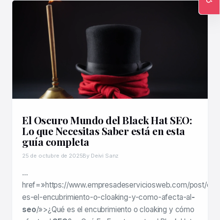
Ac
El Oscuro Mundo del Black Hat SEO:
Lo que Necesitas Saber está en esta
guía completa
25 de octubre de 2025
By Deivi Sanz
…
href=»https://www.empresadeserviciosweb.com/post/que
es-el-encubrimiento-o-cloaking-y-como-afecta-al
-
seo
/»>¿Qué es el encubrimiento o cloaking y cómo