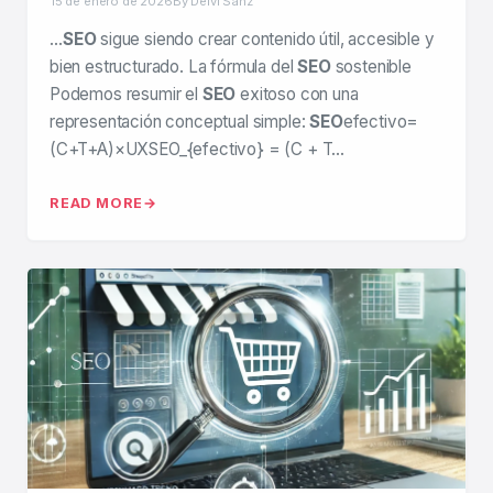
15 de enero de 2026
By Deivi Sanz
…
SEO
sigue siendo crear contenido útil, accesible y
bien estructurado. La fórmula del
SEO
sostenible
Podemos resumir el
SEO
exitoso con una
representación conceptual simple:
SEO
efectivo=
(C+T+A)×UXSEO_{efectivo} = (C + T…
READ MORE