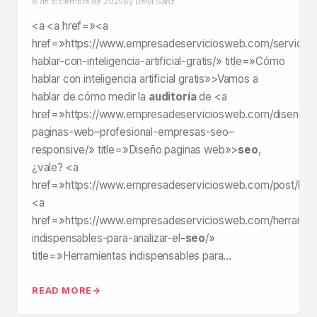
8 de diciembre de 2025
By Deivi Sanz
<a <a href=»<a
href=»https://www.empresadeserviciosweb.com/servicios
hablar-con-inteligencia-artificial-gratis/» title=»Cómo
hablar con inteligencia artificial gratis»>Vamos a
hablar de cómo medir la
auditoría
de <a
href=»https://www.empresadeserviciosweb.com/diseno-
paginas-web–profesional-empresas-seo–
responsive/» title=»Diseño paginas web»>
seo
,
¿vale? <a
href=»https://www.empresadeserviciosweb.com/post/herr
<a
href=»https://www.empresadeserviciosweb.com/herramie
indispensables-para-analizar-el
-seo
/»
title=»Herramientas indispensables para…
READ MORE