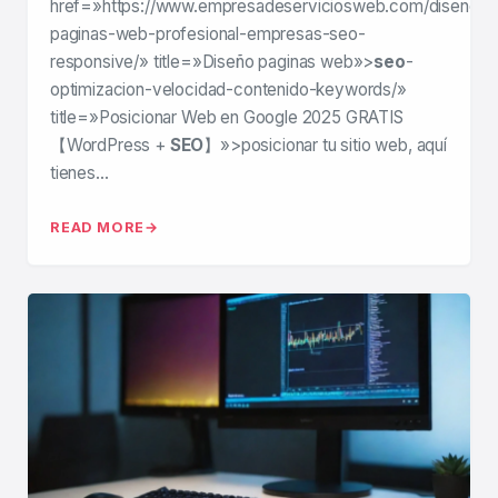
href=»https://www.empresadeserviciosweb.com/diseno-
paginas-web-profesional-empresas-seo-
responsive/» title=»Diseño paginas web»>
seo
-
optimizacion-velocidad-contenido-keywords/»
title=»Posicionar Web en Google 2025 GRATIS
【WordPress +
SEO
】»>posicionar tu sitio web, aquí
tienes…
READ MORE