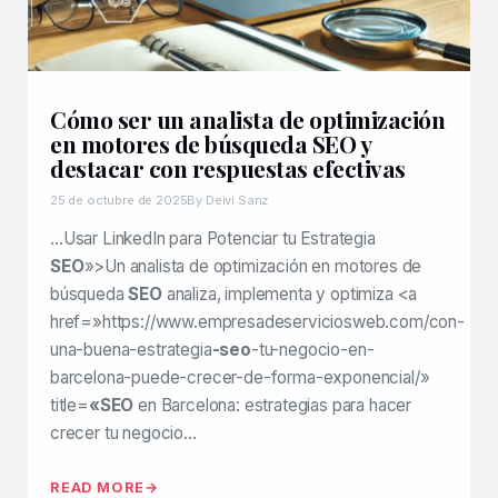
Cómo ser un analista de optimización
en motores de búsqueda SEO y
destacar con respuestas efectivas
25 de octubre de 2025
By Deivi Sanz
…Usar LinkedIn para Potenciar tu Estrategia
SEO
»>Un analista de optimización en motores de
búsqueda
SEO
analiza, implementa y optimiza <a
href=»https://www.empresadeserviciosweb.com/con-
una-buena-estrategia
-seo
-tu-negocio-en-
barcelona-puede-crecer-de-forma-exponencial/»
title=
«SEO
en Barcelona: estrategias para hacer
crecer tu negocio…
READ MORE