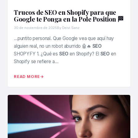
Trucos de SEO en Shopify para que
Google te Ponga en la Pole Position 🏁
30 de noviembre de 2025
By Deivi Sanz
…puntito personal. Que Google vea que aquí hay
alguien real, no un robot aburrido 🤖🔥
SEO
SHOPYFY 1. ¿Qué es
SEO
en Shopify? El
SEO
en
Shopify se refiere a…
READ MORE