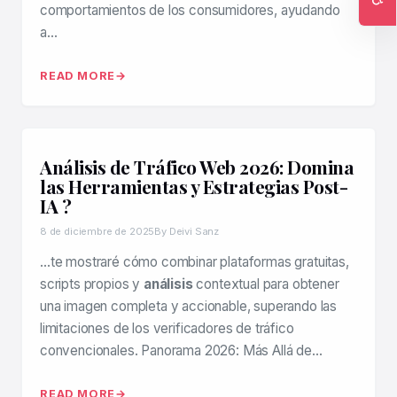
comportamientos de los consumidores, ayudando
Ac
a…
READ MORE
Análisis de Tráfico Web 2026: Domina
las Herramientas y Estrategias Post-
IA ?
8 de diciembre de 2025
By Deivi Sanz
…te mostraré cómo combinar plataformas gratuitas,
scripts propios y
análisis
contextual para obtener
una imagen completa y accionable, superando las
limitaciones de los verificadores de tráfico
convencionales. Panorama 2026: Más Allá de…
READ MORE