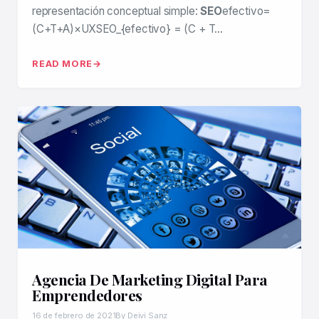
representación conceptual simple:
SEO
efectivo=
(C+T+A)×UXSEO_{efectivo} = (C + T…
READ MORE
Agencia De Marketing Digital Para
Emprendedores
16 de febrero de 2021
By Deivi Sanz