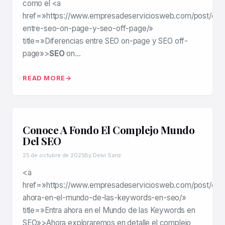
como el <a
href=»https://www.empresadeserviciosweb.com/post/dife
entre-seo-on-page-y-seo-off-page/»
title=»Diferencias entre SEO on-page y SEO off-
page»>
SEO
on…
READ MORE
Conoce A Fondo El Complejo Mundo
Del SEO
25 de octubre de 2025
By Deivi Sanz
<a
href=»https://www.empresadeserviciosweb.com/post/entr
ahora-en-el-mundo-de-las-keywords-en-seo/»
title=»Entra ahora en el Mundo de las Keywords en
SEO»>Ahora exploraremos en detalle el complejo