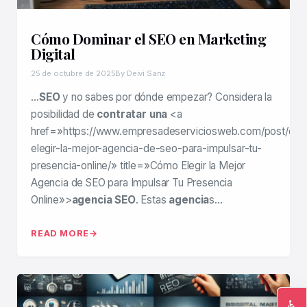
Cómo Dominar el SEO en Marketing
Digital
25 de octubre de 2025
By Deivi Sanz
…
SEO
y no sabes por dónde empezar? Considera la
posibilidad de
contratar una
<a
href=»https://www.empresadeserviciosweb.com/post/co
elegir-la-mejor-agencia-de-seo-para-impulsar-tu-
presencia-online/» title=»Cómo Elegir la Mejor
Agencia de SEO para Impulsar Tu Presencia
Online»>
agencia SEO
. Estas
agencia
s…
READ MORE
♿