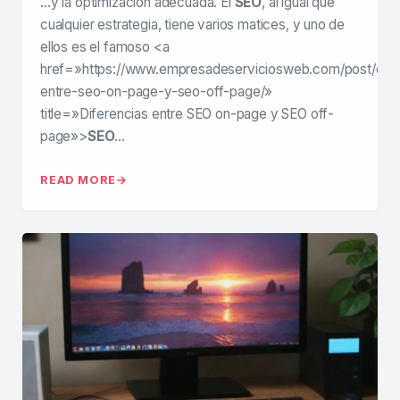
…y la optimización adecuada. El
SEO
, al igual que
cualquier estrategia, tiene varios matices, y uno de
ellos es el famoso <a
href=»https://www.empresadeserviciosweb.com/post/dife
entre-seo-on-page-y-seo-off-page/»
title=»Diferencias entre SEO on-page y SEO off-
page»>
SEO
…
READ MORE