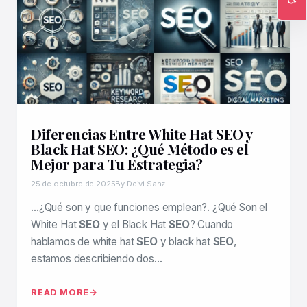
Ac
Diferencias Entre White Hat SEO y
Black Hat SEO: ¿Qué Método es el
Mejor para Tu Estrategia?
25 de octubre de 2025
By Deivi Sanz
…¿Qué son y que funciones emplean?. ¿Qué Son el
White Hat
SEO
y el Black Hat
SEO
? Cuando
hablamos de white hat
SEO
y black hat
SEO
,
estamos describiendo dos…
READ MORE