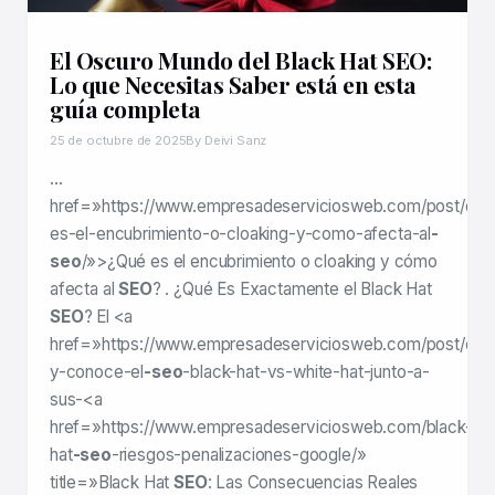
El Oscuro Mundo del Black Hat SEO:
Lo que Necesitas Saber está en esta
guía completa
25 de octubre de 2025
By Deivi Sanz
…
href=»https://www.empresadeserviciosweb.com/post/que
es-el-encubrimiento-o-cloaking-y-como-afecta-al
-
seo
/»>¿Qué es el encubrimiento o cloaking y cómo
afecta al
SEO
? . ¿Qué Es Exactamente el Black Hat
SEO
? El <a
href=»https://www.empresadeserviciosweb.com/post/entr
y-conoce-el
-seo
-black-hat-vs-white-hat-junto-a-
sus-<a
href=»https://www.empresadeserviciosweb.com/black-
hat
-seo
-riesgos-penalizaciones-google/»
title=»Black Hat
SEO
: Las Consecuencias Reales