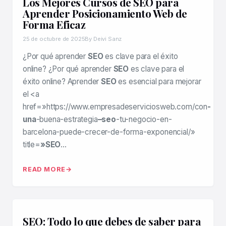
Los Mejores Cursos de SEO para
Aprender Posicionamiento Web de
Forma Eficaz
25 de octubre de 2025
By Deivi Sanz
¿Por qué aprender
SEO
es clave para el éxito
online? ¿Por qué aprender
SEO
es clave para el
éxito online? Aprender
SEO
es esencial para mejorar
el <a
href=»https://www.empresadeserviciosweb.com/con
-
una
-buena-estrategia
–seo
-tu-negocio-en-
barcelona-puede-crecer-de-forma-exponencial/»
title=
»SEO
…
READ MORE
SEO: Todo lo que debes de saber para