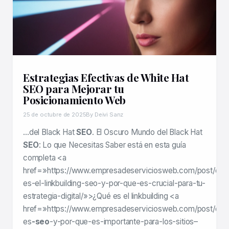
Estrategias Efectivas de White Hat
SEO para Mejorar tu
Posicionamiento Web
25 de octubre de 2025
By Deivi Sanz
…del Black Hat
SEO
. El Oscuro Mundo del Black Hat
SEO
: Lo que Necesitas Saber está en esta guía
completa <a
href=»https://www.empresadeserviciosweb.com/post/que
es-el-linkbuilding-seo-y-por-que-es-crucial-para-tu-
estrategia-digital/»>¿Qué es el linkbuilding <a
href=»https://www.empresadeserviciosweb.com/post/que
es
-seo
-y-por-que-es-importante-para-los-sitios–