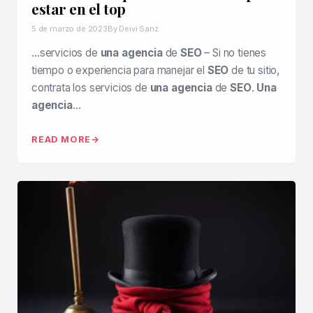
estar en el top
5 de marzo de 2023
By Deivi Sanz
…servicios de
una agencia
de
SEO
– Si no tienes
tiempo o experiencia para manejar el
SEO
de tu sitio,
contrata los servicios de
una agencia
de
SEO
.
Una
agencia
…
READ MORE