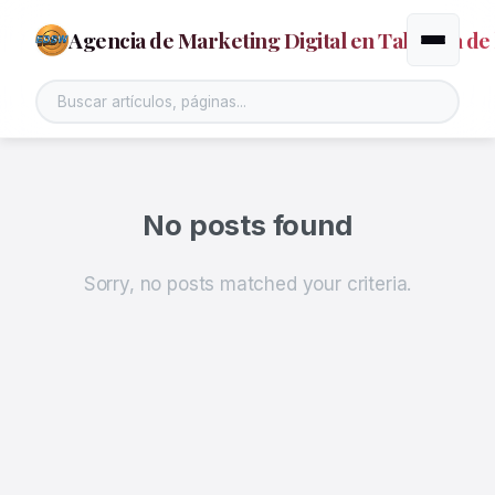
Agencia de Marketing Digital en Talavera de 
Alternar
No posts found
Sorry, no posts matched your criteria.